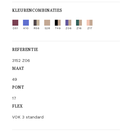
KLEURENCOMBINATIES
D51
K10
R56
S28
T49
Z06
Z16
Z17
REFERENTIE
3152 Z06
MAAT
49
PONT
17
FLEX
VOK 3 standard