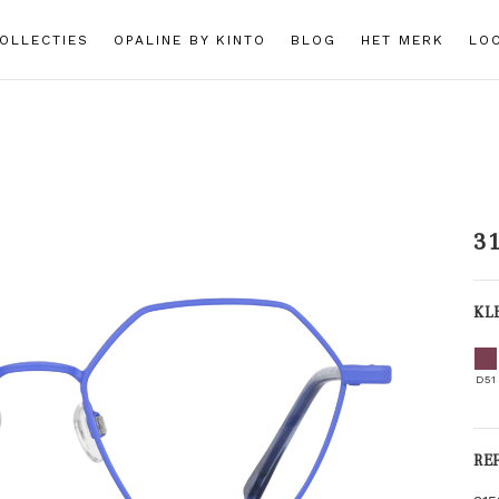
OLLECTIES
OPALINE BY KINTO
BLOG
HET MERK
LO
3
KL
D51
RE