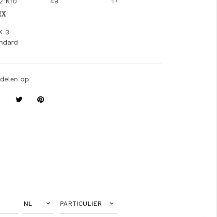
2 K10
49
17
EX
K 3
ndard
delen op
NL
PARTICULIER