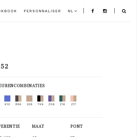
OKBOOK
PERSONNALISER
NL
152
EURENCOMBINATIES
K10
R56
S28
T49
Z06
Z16
Z17
FERENTIE
MAAT
PONT