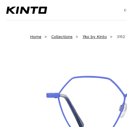
C
Home
Collections
Yko by Kinto
3152