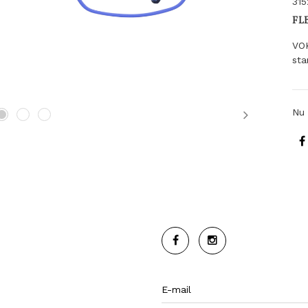
315
FL
VO
sta
Nu 
Next