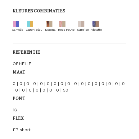
KLEURENCOMBINATIES
Camelia
Lagon Bleu
Magma
Rose Fauve
Sunrise
Violette
REFERENTIE
OPHELIE
MAAT
0 | 0 | 0 | 0 | 0 | 0 | 0 | 0 | 0 | 0 | 0 | 0 | 0 | 0 | 0 | 0 | 0
| 0 | 0 | 0 | 0 | 0 | 0 | 0 | 50
PONT
18
FLEX
E7 short