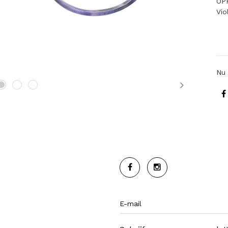
OP
Vio
Nu 
Next