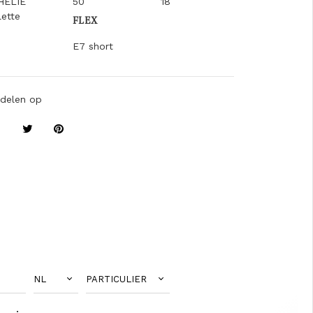
HELIE
50
18
lette
FLEX
E7 short
delen op
NL
PARTICULIER