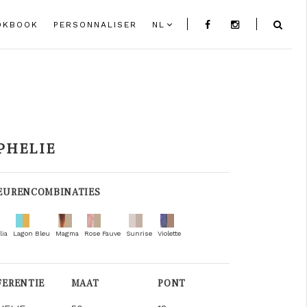
OKBOOK
PERSONNALISER
NL
PHELIE
EURENCOMBINATIES
lia
Lagon Bleu
Magma
Rose Fauve
Sunrise
Violette
FERENTIE
MAAT
PONT