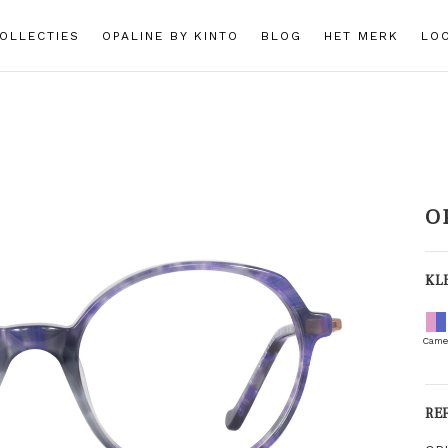
OLLECTIES
OPALINE BY KINTO
BLOG
HET MERK
LO
O
KL
Came
RE