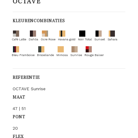
OCTAVE
KLEURENCOMBINATIES
Café Latte
Dahlia
Ocre Rose
Havana gold
Noir Total
Sunset
Sahara
Bleu Framboise
Broceliande
Mimosa
Sunrise
Rouge Baiser
REFERENTIE
OCTAVE Sunrise
MAAT
47 | 51
PONT
20
FLEX