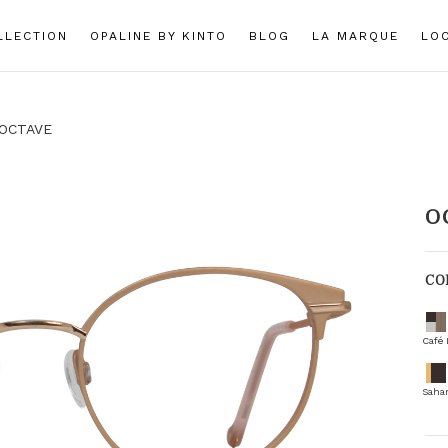
LLECTION
OPALINE BY KINTO
BLOG
LA MARQUE
LO
OCTAVE
O
CO
Café 
Saha