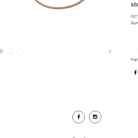
RÉ
OC
Sun
Next
Par