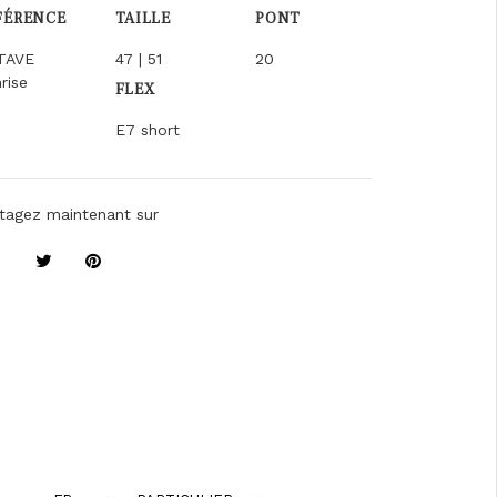
FÉRENCE
TAILLE
PONT
TAVE
47 | 51
20
rise
FLEX
E7 short
tagez maintenant sur