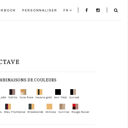
OKBOOK
PERSONNALISER
FR
CTAVE
MBINAISONS DE COULEURS
Latte
Dahlia
Ocre Rose
Havana gold
Noir Total
Sunset
ra
Bleu Framboise
Broceliande
Mimosa
Sunrise
Rouge Baiser