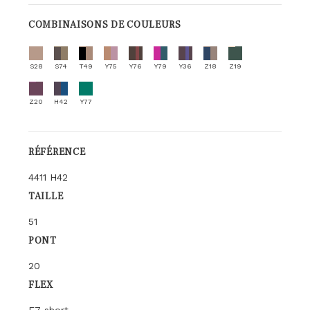
COMBINAISONS DE COULEURS
S28
S74
T49
Y75
Y76
Y79
Y36
Z18
Z19
Z20
H42
Y77
RÉFÉRENCE
4411 H42
TAILLE
51
PONT
20
FLEX