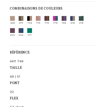
COMBINAISONS DE COULEURS
S28
S74
T49
Y75
Y76
Y79
Y36
Z18
Z19
Z20
H42
Y77
RÉFÉRENCE
4411 T49
TAILLE
49 | 51
PONT
20
FLEX