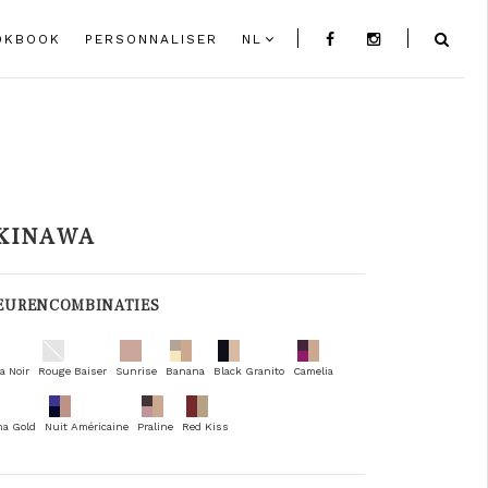
OKBOOK
PERSONNALISER
NL
KINAWA
EURENCOMBINATIES
a Noir
Rouge Baiser
Sunrise
Banana
Black Granito
Camelia
na Gold
Nuit Américaine
Praline
Red Kiss