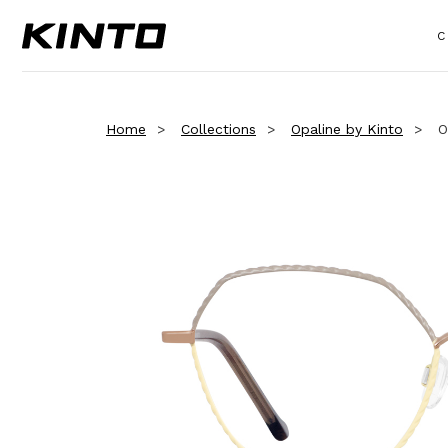
C
Home
Collections
Opaline by Kinto
O