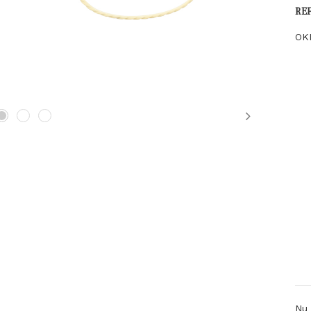
RE
OK
Next
Nu 