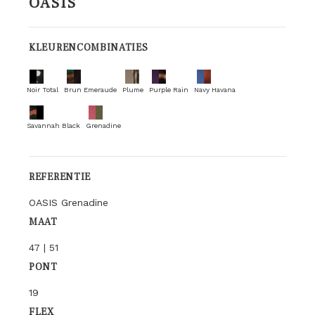
OASIS
KLEURENCOMBINATIES
Noir Total
Brun Emeraude
Plume
Purple Rain
Navy Havana
Savannah Black
Grenadine
REFERENTIE
OASIS Grenadine
MAAT
47 | 51
PONT
19
FLEX