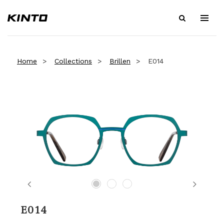
Home
Collections
Brillen
E014
Previous
Next
E014