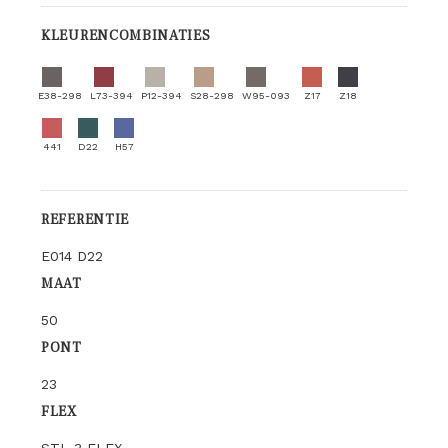
KLEURENCOMBINATIES
E38-298
L73-394
P12-394
S28-298
W95-093
Z17
Z18
441
D22
H57
REFERENTIE
E014 D22
MAAT
50
PONT
23
FLEX