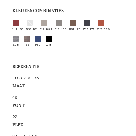
KLEURENCOMBINATIES
441-185
518-181
P12-K54
P19-185
U31-175
Z16-175
Z17-090
S98
733
P50
Z18
REFERENTIE
E013 Z16-175
MAAT
48
PONT
22
FLEX