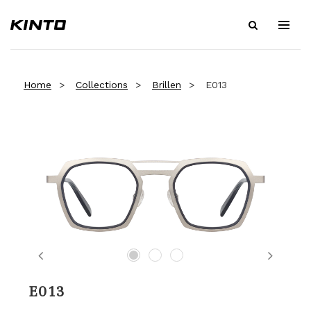
Home
Collections
Brillen
E013
Previous
Next
E013