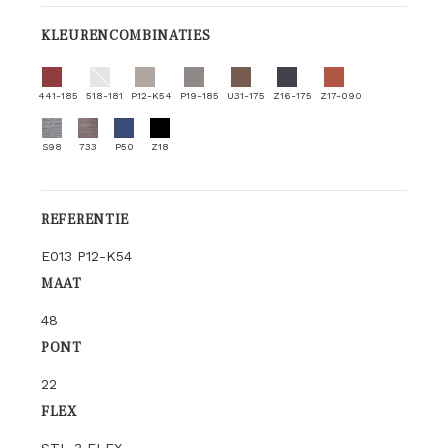
KLEURENCOMBINATIES
441-185
518-181
P12-K54
P19-185
U31-175
Z16-175
Z17-090
S98
733
P50
Z18
REFERENTIE
E013 P12-K54
MAAT
48
PONT
22
FLEX