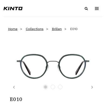
Home
Collections
Brillen
E010
Previous
Next
E010