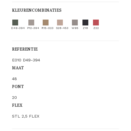
KLEURENCOMBINATIES
D49-394
P12-394
R15-023
S28-453
W95
Z18
Z22
REFERENTIE
E010 D49-394
MAAT
48
PONT
20
FLEX
STL 2,5 FLEX