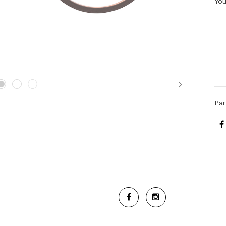
You
Next
Par