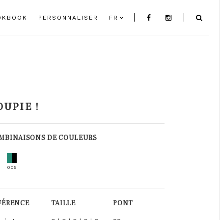
OKBOOK
PERSONNALISER
FR
OUPIE !
MBINAISONS DE COULEURS
005
FÉRENCE
TAILLE
PONT