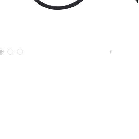
Top
Next