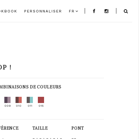
OKBOOK
PERSONNALISER
FR
OP !
MBINAISONS DE COULEURS
009
010
011
015
FÉRENCE
TAILLE
PONT