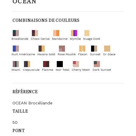
OCEAN
COMBINAISONS DE COULEURS
Brocéliande
Choco Cerise
Mandarine
Myrtille
Nuage Doré
Nuit Américaine
Havana Gold
Rose Poudré
Flocon
Sunset
Or Glace
Miami
Crepuscule
Flamme
Noir Total
Cherry Moon
Dark Sunset
RÉFÉRENCE
OCEAN Brocéliande
TAILLE
50
PONT