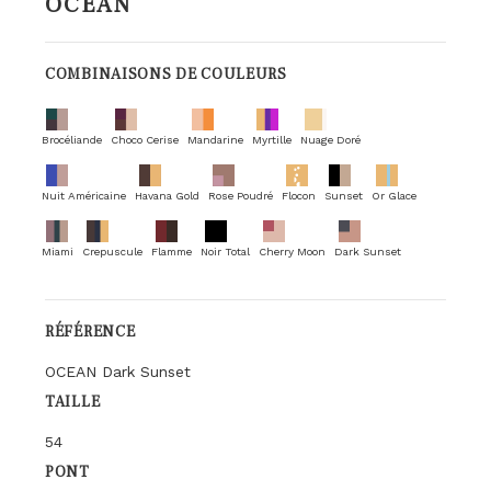
OCEAN
COMBINAISONS DE COULEURS
Brocéliande
Choco Cerise
Mandarine
Myrtille
Nuage Doré
Nuit Américaine
Havana Gold
Rose Poudré
Flocon
Sunset
Or Glace
Miami
Crepuscule
Flamme
Noir Total
Cherry Moon
Dark Sunset
RÉFÉRENCE
OCEAN Dark Sunset
TAILLE
54
PONT