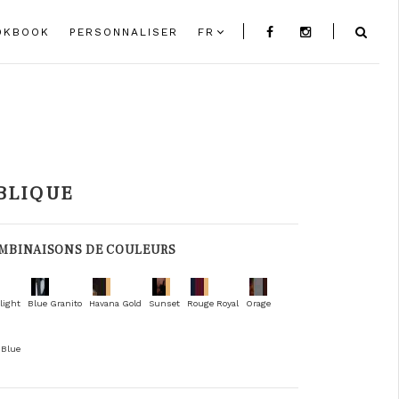
OKBOOK
PERSONNALISER
FR
BLIQUE
MBINAISONS DE COULEURS
light
Blue Granito
Havana Gold
Sunset
Rouge Royal
Orage
 Blue