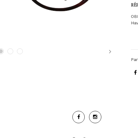
RÉ
OB
Ha
Next
Par