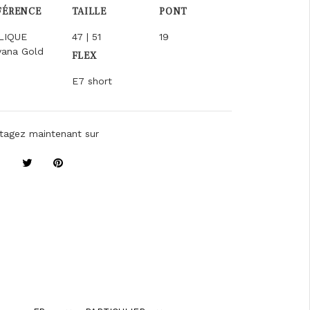
FÉRENCE
TAILLE
PONT
LIQUE
47 | 51
19
vana Gold
FLEX
E7 short
tagez maintenant sur