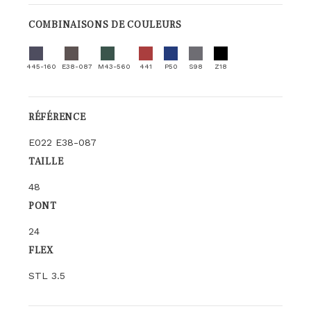
COMBINAISONS DE COULEURS
445-160
E38-087
M43-560
441
P50
S98
Z18
RÉFÉRENCE
E022 E38-087
TAILLE
48
PONT
24
FLEX
STL 3.5