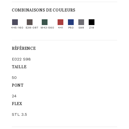
COMBINAISONS DE COULEURS
445-160
E38-087
M43-560
441
P50
S98
Z18
RÉFÉRENCE
E022 S98
TAILLE
50
PONT
24
FLEX
STL 3.5