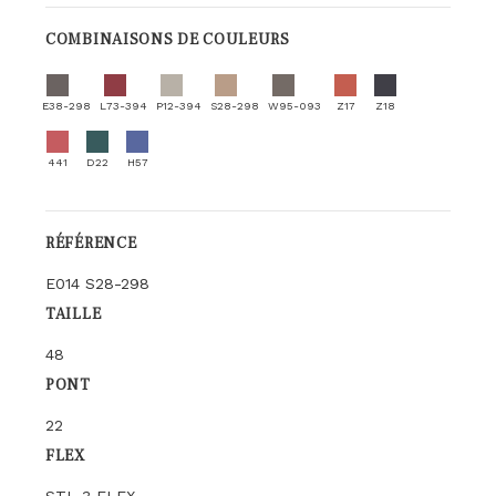
COMBINAISONS DE COULEURS
E38-298
L73-394
P12-394
S28-298
W95-093
Z17
Z18
441
D22
H57
RÉFÉRENCE
E014 S28-298
TAILLE
48
PONT
22
FLEX