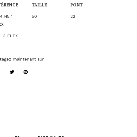
FÉRENCE
TAILLE
PONT
14 H57
50
22
EX
L 3 FLEX
tagez maintenant sur