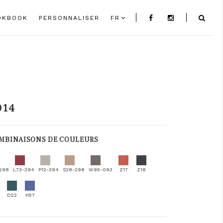
OKBOOK
PERSONNALISER
FR
014
MBINAISONS DE COULEURS
298
L73-394
P12-394
S28-298
W95-093
Z17
Z18
D22
H57