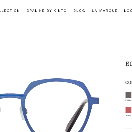
LLECTION
OPALINE BY KINTO
BLOG
LA MARQUE
LO
E
CO
E38-
441