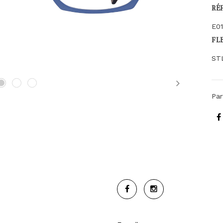
RÉ
E0
FL
ST
Next
Par