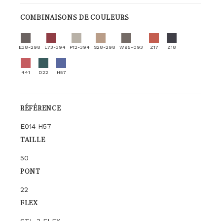
COMBINAISONS DE COULEURS
E38-298
L73-394
P12-394
S28-298
W95-093
Z17
Z18
441
D22
H57
RÉFÉRENCE
E014 H57
TAILLE
50
PONT
22
FLEX