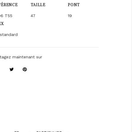
FÉRENCE
TAILLE
PONT
96 T55
47
19
EX
standard
tagez maintenant sur