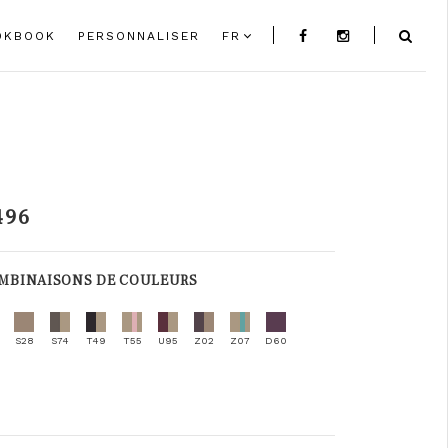
OKBOOK
PERSONNALISER
FR
496
MBINAISONS DE COULEURS
S28
S74
T49
T55
U95
Z02
Z07
D60