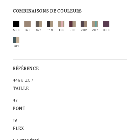
COMBINAISONS DE COULEURS
M50
S28
S74
T49
T55
U95
Z02
Z07
D60
S14
RÉFÉRENCE
4496 Z07
TAILLE
47
PONT
19
FLEX