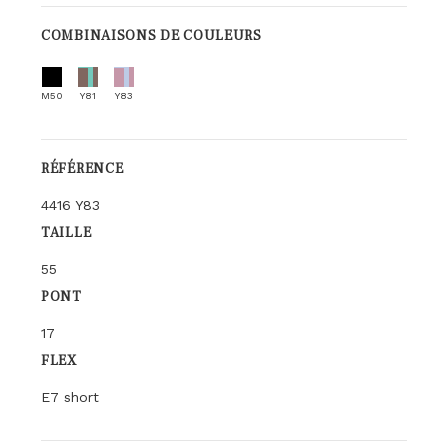
COMBINAISONS DE COULEURS
M50
Y81
Y83
RÉFÉRENCE
4416 Y83
TAILLE
55
PONT
17
FLEX
E7 short