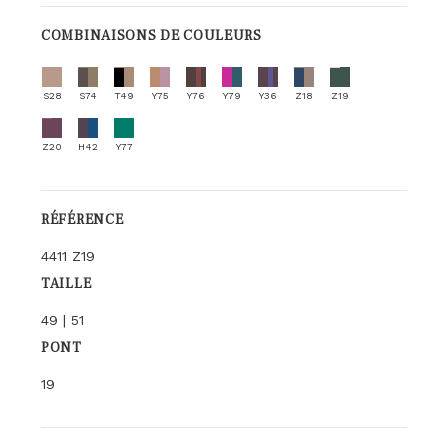
COMBINAISONS DE COULEURS
S28
S74
T49
Y75
Y76
Y79
Y36
Z18
Z19
Z20
H42
Y77
RÉFÉRENCE
4411 Z19
TAILLE
49 | 51
PONT
19