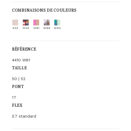
COMBINAISONS DE COULEURS
K33
W26
W81
W89
W90
RÉFÉRENCE
4410 W81
TAILLE
50 | 52
PONT
17
FLEX
E7 standard