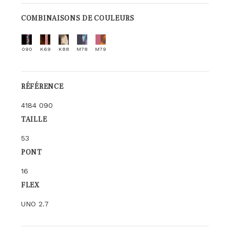
COMBINAISONS DE COULEURS
090
K69
K88
M78
M79
RÉFÉRENCE
4184 090
TAILLE
53
PONT
16
FLEX
UNO 2.7