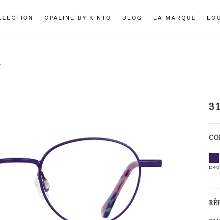
LLECTION
OPALINE BY KINTO
BLOG
LA MARQUE
LO
8
3
CO
D40
RÉ