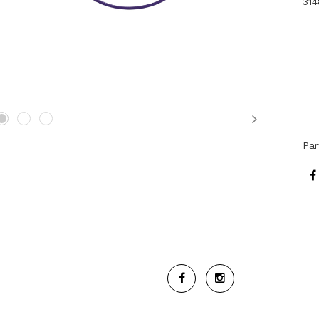
314
Next
Par