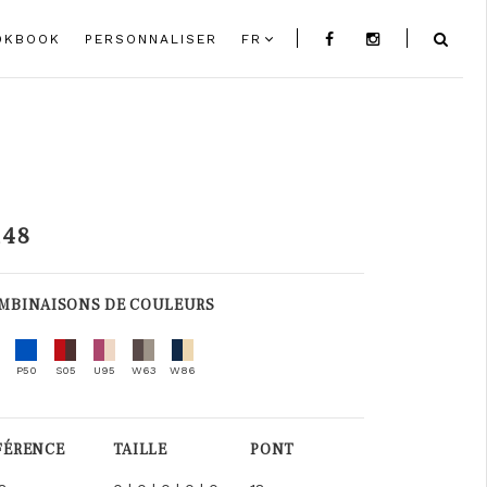
OKBOOK
PERSONNALISER
FR
148
MBINAISONS DE COULEURS
P50
S05
U95
W63
W86
FÉRENCE
TAILLE
PONT