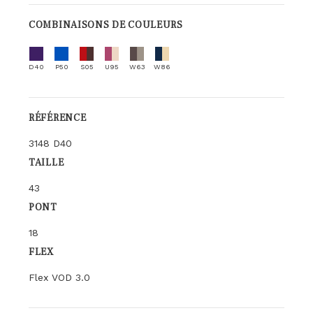
COMBINAISONS DE COULEURS
D40
P50
S05
U95
W63
W86
RÉFÉRENCE
3148 D40
TAILLE
43
PONT
18
FLEX
Flex VOD 3.0