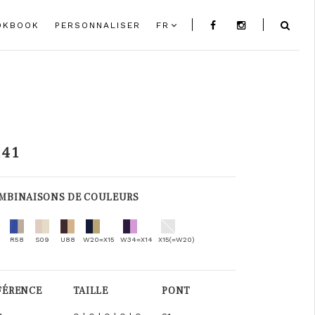
OKBOOK
PERSONNALISER
FR
141
MBINAISONS DE COULEURS
R58
S09
U88
W20=X15
W34=X14
X15(=W20)
FÉRENCE
TAILLE
PONT