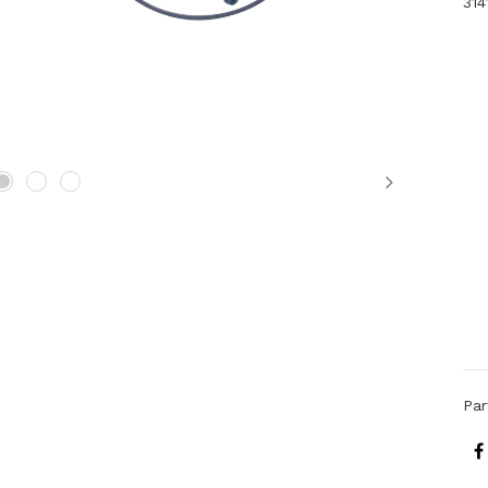
314
Next
Par