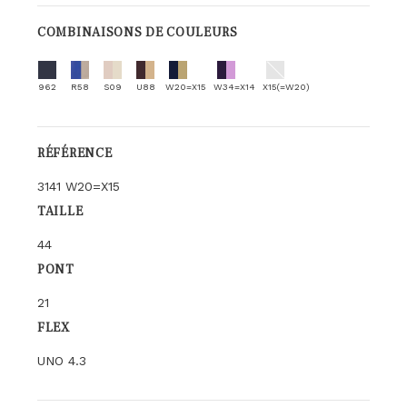
COMBINAISONS DE COULEURS
962
R58
S09
U88
W20=X15
W34=X14
X15(=W20)
RÉFÉRENCE
3141 W20=X15
TAILLE
44
PONT
21
FLEX
UNO 4.3