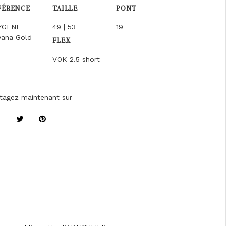
FÉRENCE
TAILLE
PONT
YGENE
49 | 53
19
vana Gold
FLEX
VOK 2.5 short
tagez maintenant sur