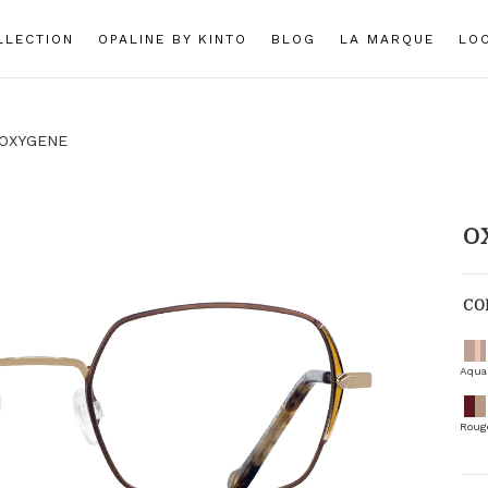
LLECTION
OPALINE BY KINTO
BLOG
LA MARQUE
LO
OXYGENE
O
CO
Aquar
Roug