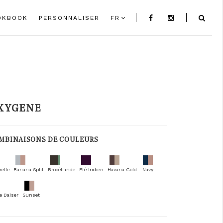
OKBOOK
PERSONNALISER
FR
XYGENE
MBINAISONS DE COULEURS
elle
Banana Split
Brocéliande
Eté Indien
Havana Gold
Navy
e Baiser
Sunset