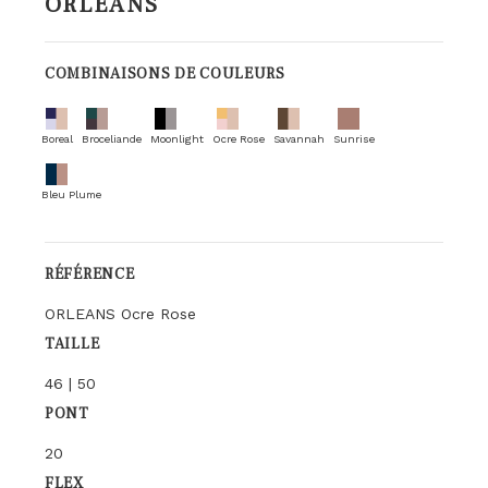
ORLEANS
COMBINAISONS DE COULEURS
Boreal
Broceliande
Moonlight
Ocre Rose
Savannah
Sunrise
Bleu Plume
RÉFÉRENCE
ORLEANS Ocre Rose
TAILLE
46 | 50
PONT
20
FLEX