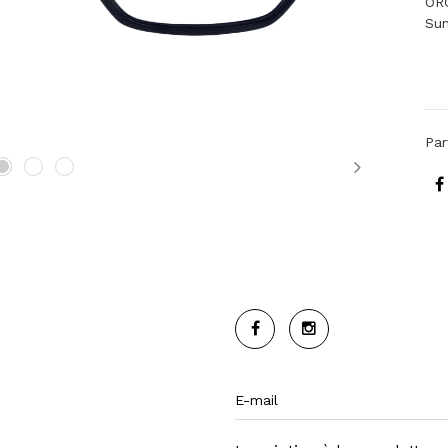
OR
Sun
Par
Next