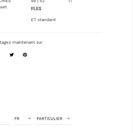
CHIES
49 | 52
17
set
FLEX
E7 standard
tagez maintenant sur
FR
PARTICULIER