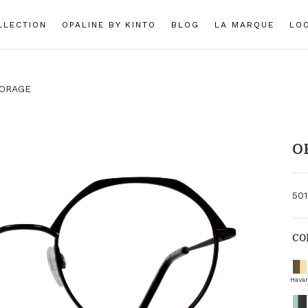
LLECTION
OPALINE BY KINTO
BLOG
LA MARQUE
LO
ORAGE
O
50
CO
Hava