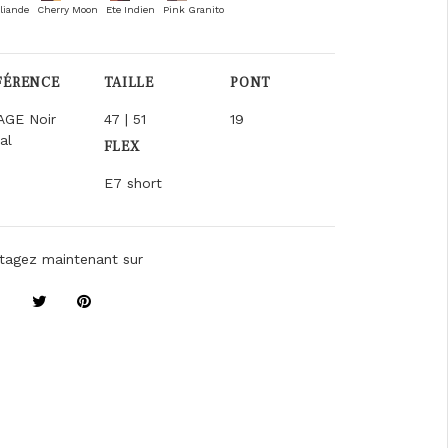
liande
Cherry Moon
Ete Indien
Pink Granito
FÉRENCE
TAILLE
PONT
AGE Noir
47 | 51
19
al
FLEX
E7 short
tagez maintenant sur