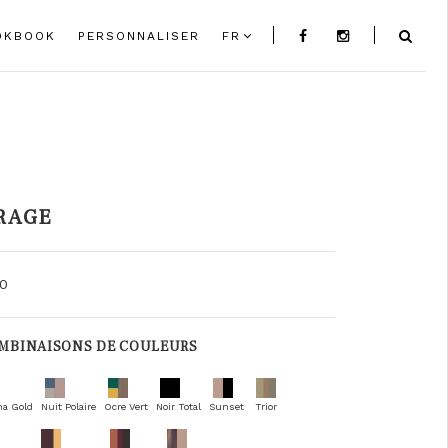
OKBOOK
PERSONNALISER
FR
RAGE
10
MBINAISONS DE COULEURS
na Gold
Nuit Polaire
Ocre Vert
Noir Total
Sunset
Trior