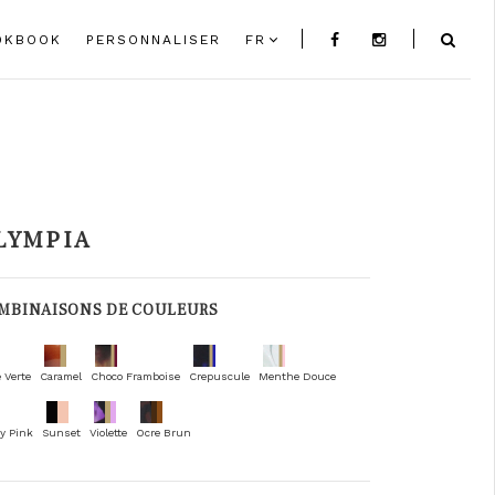
OKBOOK
PERSONNALISER
FR
LYMPIA
MBINAISONS DE COULEURS
 Verte
Caramel
Choco Framboise
Crepuscule
Menthe Douce
y Pink
Sunset
Violette
Ocre Brun