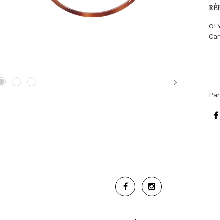
RÉ
OL
Ca
Next
Par