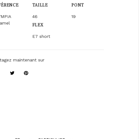
FÉRENCE
TAILLE
PONT
YMPIA
46
19
ramel
FLEX
E7 short
tagez maintenant sur