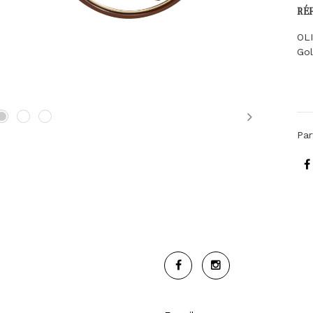
RÉ
OLI
Go
Next
Par