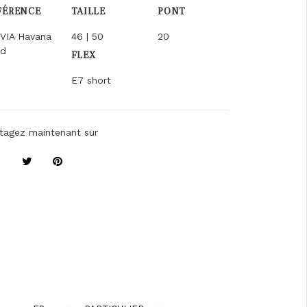
FÉRENCE
TAILLE
PONT
VIA Havana
46 | 50
20
ld
FLEX
E7 short
tagez maintenant sur