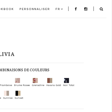
OKBOOK
PERSONNALISER
FR
LIVIA
MBINAISONS DE COULEURS
 Framboise
Brume Rosee
Grenadine
Havana Gold
Noir Total
e
Sunrise
Sunset