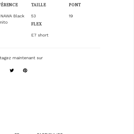
FÉRENCE
TAILLE
PONT
INAWA Black
53
19
nito
FLEX
E7 short
tagez maintenant sur