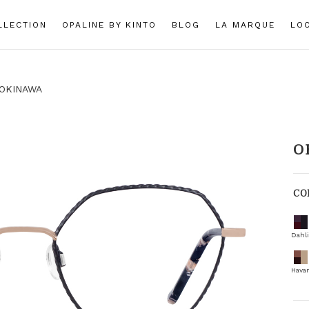
LLECTION
OPALINE BY KINTO
BLOG
LA MARQUE
LO
OKINAWA
O
CO
Dahli
Hava