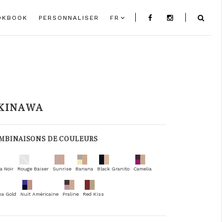
OKBOOK
PERSONNALISER
FR
KINAWA
MBINAISONS DE COULEURS
a Noir
Rouge Baiser
Sunrise
Banana
Black Granito
Camelia
na Gold
Nuit Américaine
Praline
Red Kiss