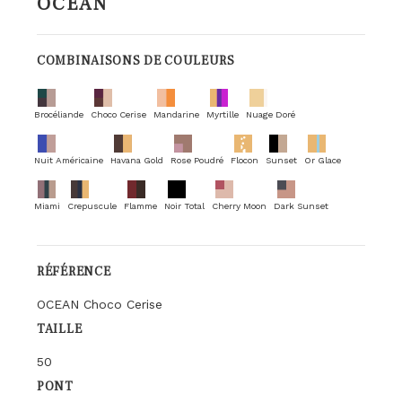
OCEAN
COMBINAISONS DE COULEURS
Brocéliande
Choco Cerise
Mandarine
Myrtille
Nuage Doré
Nuit Américaine
Havana Gold
Rose Poudré
Flocon
Sunset
Or Glace
Miami
Crepuscule
Flamme
Noir Total
Cherry Moon
Dark Sunset
RÉFÉRENCE
OCEAN Choco Cerise
TAILLE
50
PONT