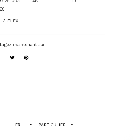
19 2E-003
48
19
EX
L 3 FLEX
tagez maintenant sur
FR
PARTICULIER