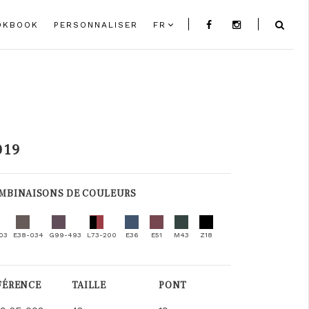
OKBOOK
PERSONNALISER
FR
019
MBINAISONS DE COULEURS
03
E38-034
G99-493
L73-200
E36
E51
M43
Z18
FÉRENCE
TAILLE
PONT