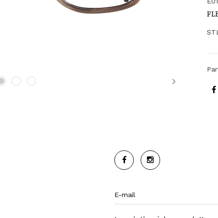
E0
FL
ST
Par
Next