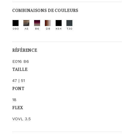
COMBINAISONS DE COULEURS
090
A5
B6
D8
K54
T30
RÉFÉRENCE
E016 B6
TAILLE
47 | 51
PONT
18
FLEX
VOVL 3.5