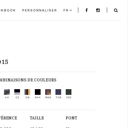
OKBOOK
PERSONNALISER
FR
015
MBINAISONS DE COULEURS
A4
C3
D6
K54
R66
T08
V05
FÉRENCE
TAILLE
PONT