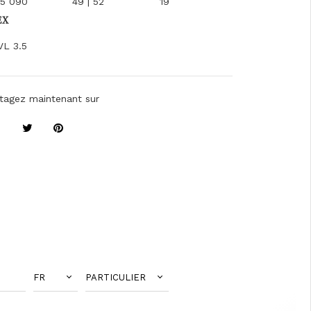
15 090
49 | 52
19
EX
VL 3.5
tagez maintenant sur
FR
PARTICULIER