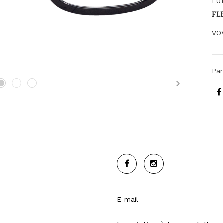
E0
FL
VO
Par
Next