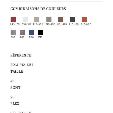
COMBINAISONS DE COULEURS
441-185
518-181
P12-K54
P19-185
U31-175
Z16-175
Z17-090
S98
733
P50
Z18
RÉFÉRENCE
E013 P12-K54
TAILLE
48
PONT
20
FLEX