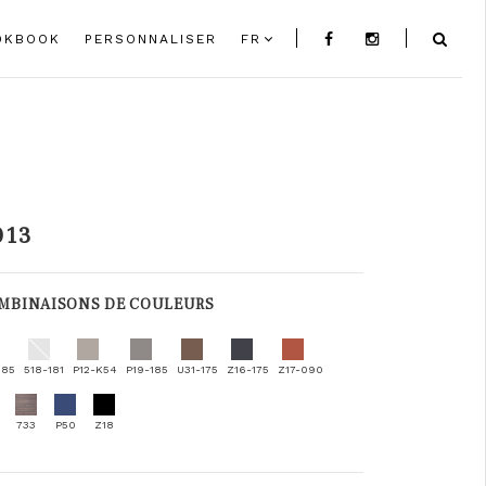
OKBOOK
PERSONNALISER
FR
013
MBINAISONS DE COULEURS
185
518-181
P12-K54
P19-185
U31-175
Z16-175
Z17-090
733
P50
Z18