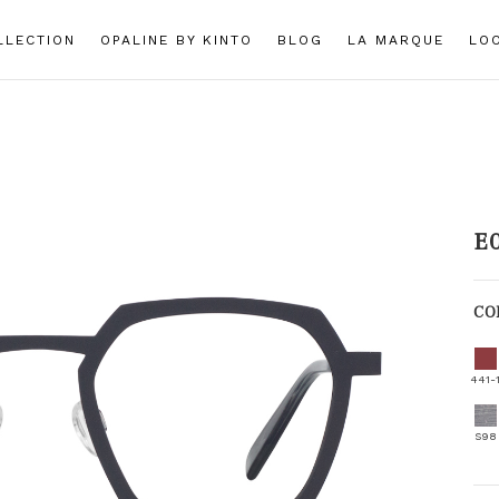
LLECTION
OPALINE BY KINTO
BLOG
LA MARQUE
LO
E
CO
441-
S98