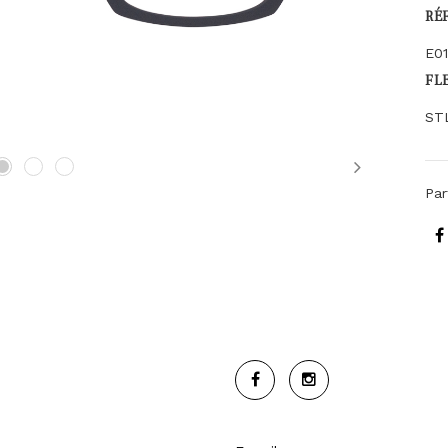
RÉ
E01
FL
ST
Next
Par