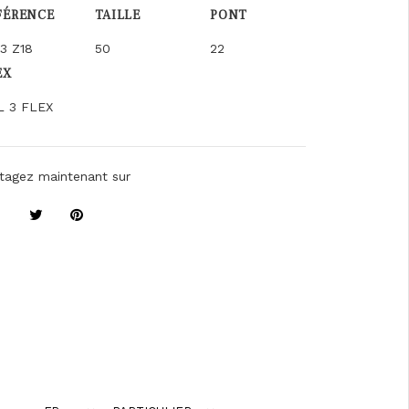
FÉRENCE
TAILLE
PONT
3 Z18
50
22
EX
L 3 FLEX
tagez maintenant sur