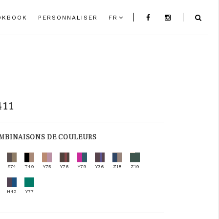
OKBOOK
PERSONNALISER
FR
411
MBINAISONS DE COULEURS
S74
T49
Y75
Y76
Y79
Y36
Z18
Z19
H42
Y77