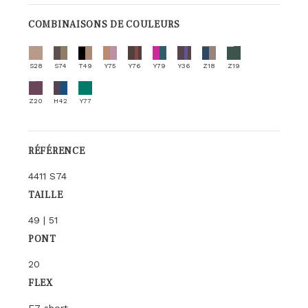
COMBINAISONS DE COULEURS
S28
S74
T49
Y75
Y76
Y79
Y36
Z18
Z19
Z20
H42
Y77
RÉFÉRENCE
4411 S74
TAILLE
49 | 51
PONT
20
FLEX