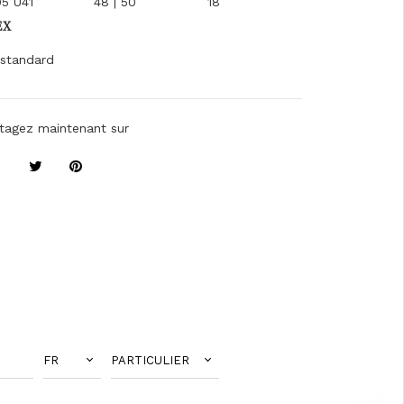
5 U41
48 | 50
18
EX
standard
tagez maintenant sur
FR
PARTICULIER