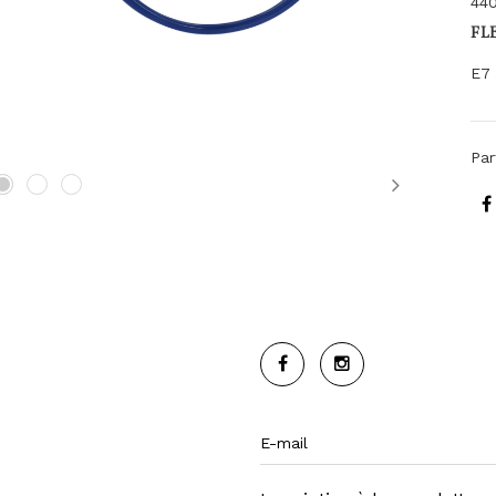
440
FL
E7 
Par
Next