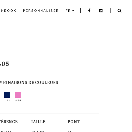
OKBOOK
PERSONNALISER
FR
405
MBINAISONS DE COULEURS
U41
W81
FÉRENCE
TAILLE
PONT